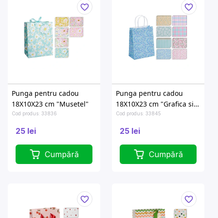
Punga pentru cadou
Punga pentru cadou
18X10X23 cm "Musetel"
18X10X23 cm "Grafica si
flori"
Cod produs: 33836
Cod produs: 33845
25 lei
25 lei
Cumpără
Cumpără