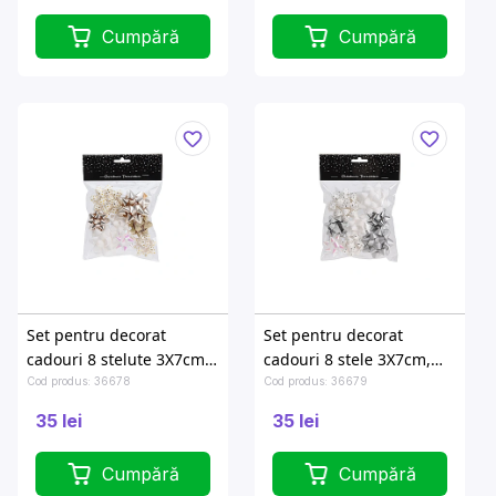
Cumpără
Cumpără
Set pentru decorat
Set pentru decorat
cadouri 8 stelute 3X7cm,
cadouri 8 stele 3X7cm,
5X5cm aurii
5X5cm argintii
Cod produs: 36678
Cod produs: 36679
35 lei
35 lei
Cumpără
Cumpără