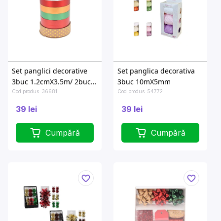
Set panglici decorative
Set panglica decorativa
3buc 1.2cmX3.5m/ 2buc
3buc 10mX5mm
1.8cmX3.5m, 5 culori
Cod produs: 36681
Cod produs: 54772
39 lei
39 lei
Cumpără
Cumpără