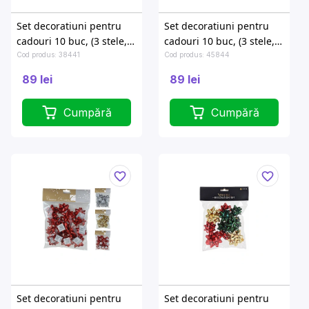
Set decoratiuni pentru
Set decoratiuni pentru
cadouri 10 buc, (3 stele, 4
cadouri 10 buc, (3 stele, 4
etichete, ghirlanda, 2
etichete, beteala, 2
Cod produs: 38441
Cod produs: 45844
panglici), aurii
panglici), argintii
89 lei
89 lei
Cumpără
Cumpără
Set decoratiuni pentru
Set decoratiuni pentru