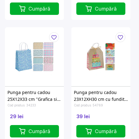
Cumpără
Cumpără
Punga pentru cadou
Punga pentru cadou
25X12X33 cm "Grafica si
23X12XH30 cm cu fundita
flori"
"Happy Birthday"
Cod produs: 34233
Cod produs: 54769
29 lei
39 lei
Cumpără
Cumpără