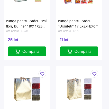
Punga pentru cadou "Val,
Pungă pentru cadou
flori, buline" 18X11X23
"Ursuleti" 17.5X8XH24сm
cm
Cod produs: 34237
Cod produs: 10173
25 lei
11 lei
Cumpără
Cumpără