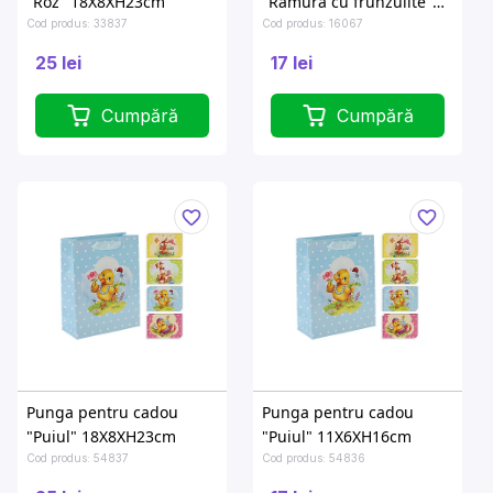
"Roz" 18X8XH23cm
"Ramură cu frunzulite"
11.5X6XH16cm
Cod produs: 33837
Cod produs: 16067
25 lei
17 lei
Cumpără
Cumpără
Punga pentru cadou
Punga pentru cadou
"Puiul" 18X8XH23cm
"Puiul" 11X6XH16cm
Cod produs: 54837
Cod produs: 54836