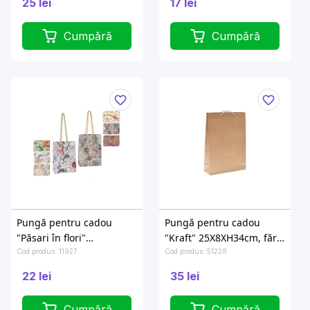
25 lei
17 lei
Cumpără
Cumpără
Pungă pentru cadou
Pungă pentru cadou
"Păsari în flori"
"Kraft" 25X8XH34cm, fără
18X8XH23cm
desen
Cod produs: 11927
Cod produs: 51228
22 lei
35 lei
Cumpără
Cumpără