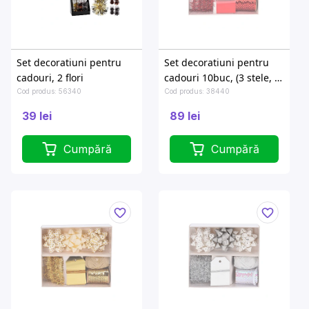
Set decoratiuni pentru
Set decoratiuni pentru
cadouri, 2 flori
cadouri 10buc, (3 stele, 4
etichete, ghirlanda, 2
Cod produs: 56340
Cod produs: 38440
panglici), multicolor
39 lei
89 lei
Cumpără
Cumpără