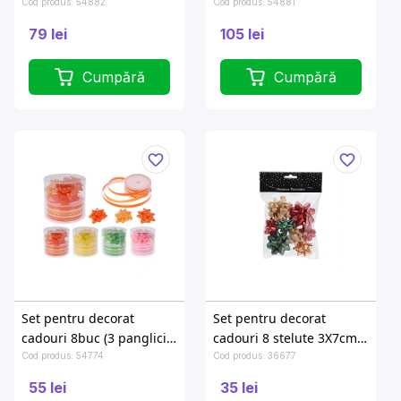
2 tipuri
Cod produs: 54882
Cod produs: 54881
79 lei
105 lei
Cumpără
Cumpără
Set pentru decorat
Set pentru decorat
cadouri 8buc (3 panglici
cadouri 8 stelute 3X7cm,
4mX10 mm + 5 fundite 5
5X5cm colorate
Cod produs: 54774
Cod produs: 36677
cm)
55 lei
35 lei