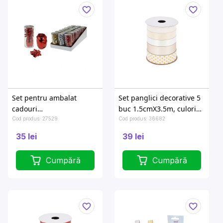
Set pentru ambalat
Set panglici decorative 5
cadouri
buc 1.5cmX3.5m, culori
panglica10mX5mm+4
pastel
Cod produs: 27529
Cod produs: 36682
fundite
35 lei
39 lei
Cumpără
Cumpără