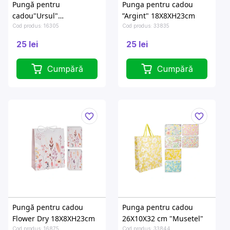
Pungă pentru
Punga pentru cadou
cadou"Ursul"
”Argint" 18X8XH23cm
18X8XH24cm, 4 modele
Cod produs: 16305
Cod produs: 33835
25 lei
25 lei
Cumpără
Cumpără
Pungă pentru cadou
Punga pentru cadou
Flower Dry 18X8XH23cm
26X10X32 cm "Musetel"
Cod produs: 16875
Cod produs: 33844