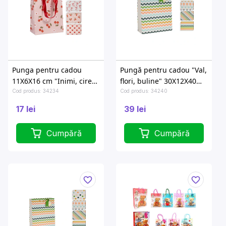
Punga pentru cadou
Pungă pentru cadou "Val,
11X6X16 cm "Inimi, ciresi,
flori, buline" 30X12X40
fundite"
cm
Cod produs: 34234
Cod produs: 34240
17 lei
39 lei
Cumpără
Cumpără