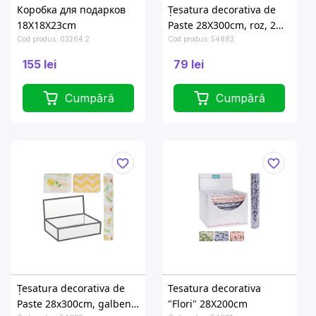
Коробка для подарков
Țesatura decorativa de
18X18X23cm
Paste 28X300cm, roz, 2
tipuri
Cod produs: 03264.2
Cod produs: 54883
155 lei
79 lei
Cumpără
Cumpără
Țesatura decorativa de
Tesatura decorativa
Paste 28x300cm, galben.
"Flori" 28X200cm