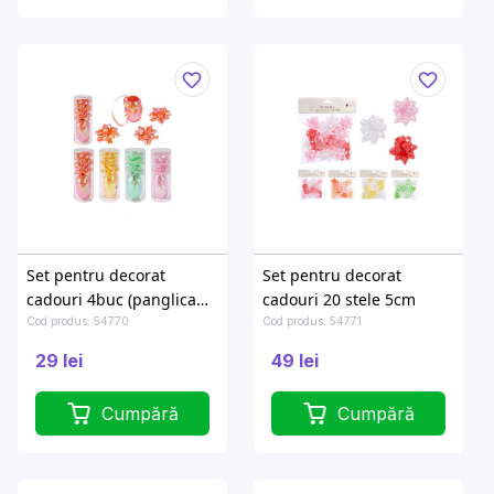
Set pentru decorat
Set pentru decorat
cadouri 4buc (panglica
cadouri 20 stele 5cm
10mX5mm + 3 fundite
Cod produs: 54770
Cod produs: 54771
5cm)
29 lei
49 lei
Cumpără
Cumpără