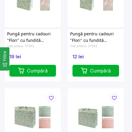
Pungă pentru cadouri
Pungă pentru cadouri
"Flori" cu fundită
"Flori" cu fundită
21X10XH27cm
16X8XH18cm
Cod produs: 37362
Cod produs: 37363
Filtre
19 lei
12 lei
Cumpără
Cumpără