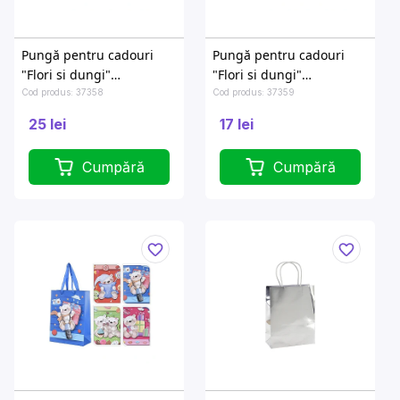
Pungă pentru cadouri
Pungă pentru cadouri
"Flori si dungi"
"Flori si dungi"
30.5X12XH27cm
20X8XH20cm
Cod produs: 37358
Cod produs: 37359
25 lei
17 lei
Cumpără
Cumpără