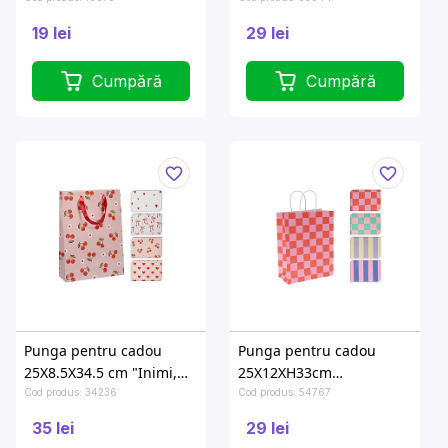
19 lei
29 lei
Cumpără
Cumpără
Punga pentru cadou
Punga pentru cadou
25X8.5X34.5 cm "Inimi,
25X12XH33cm
ciresi, fundite"
"Geometrie"
Cod produs: 34236
Cod produs: 54767
35 lei
29 lei