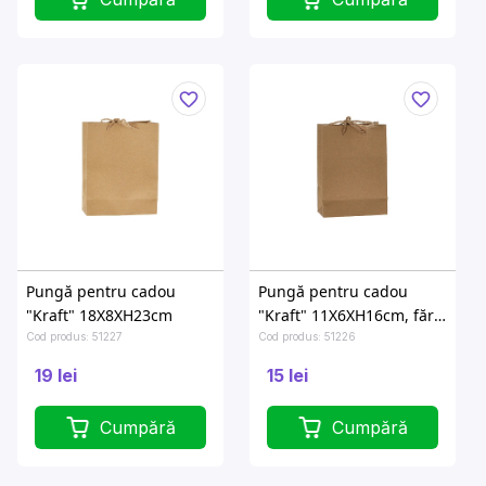
Pungă pentru cadou
Pungă pentru cadou
"Kraft" 18X8XH23cm
"Kraft" 11X6XH16cm, fără
desen
Cod produs: 51227
Cod produs: 51226
19 lei
15 lei
Cumpără
Cumpără