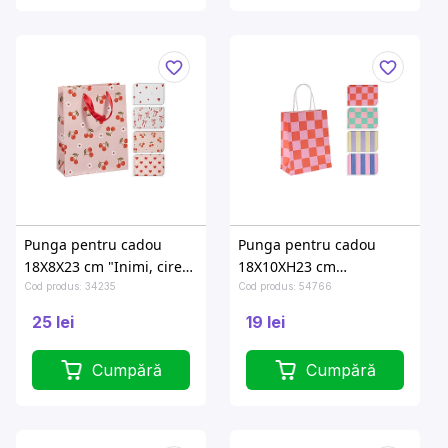
Punga pentru cadou
Punga pentru cadou
18X8X23 cm "Inimi, ciresi,
18X10XH23 cm
fundite"
"Geometrie"
Cod produs: 34235
Cod produs: 54766
25 lei
19 lei
Cumpără
Cumpără