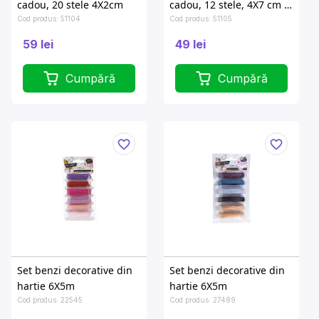
cadou, 20 stele 4X2cm
cadou, 12 stele, 4X7 сm +
8X5 cm
Cod produs: 51104
Cod produs: 51105
59 lei
49 lei
Cumpără
Cumpără
Set benzi decorative din
Set benzi decorative din
hartie 6X5m
hartie 6X5m
Cod produs: 22545
Cod produs: 27489