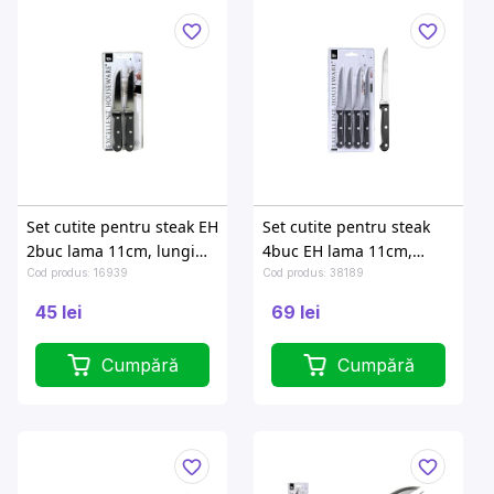
Set cutite pentru steak EH
Set cutite pentru steak
2buc lama 11cm, lungime
4buc EH lama 11cm,
21cm
lungime 21cm
Cod produs: 16939
Cod produs: 38189
45 lei
69 lei
Cumpără
Cumpără