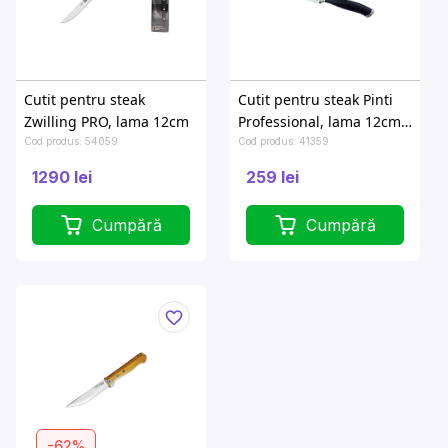
Cutit pentru steak
Cutit pentru steak Pinti
Zwilling PRO, lama 12cm
Professional, lama 12cm,
lungime 24cm
Cod produs: 54059
Cod produs: 41359
1290 lei
259 lei
Cumpără
Cumpără
-62%