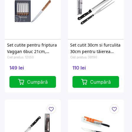
Set cutite pentru friptura
Set cutit 30cm si furculita
Vaggan 6buc 21cm,
30cm pentru tăierea
maner din lemn
cărnii
Cod produs: 12050
Cod produs: 38190
149 lei
110 lei
Cumpără
Cumpără