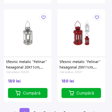
Sfesnic metalic "Felinar"
Sfesnic metalic "Felinar"
hexagonal 20X11сm,
hexagonal 20X11сm,
argintiu
alb/rosu
Cod produs: 52529
Cod produs: 52527
189 lei
189 lei
Cumpără
Cumpără