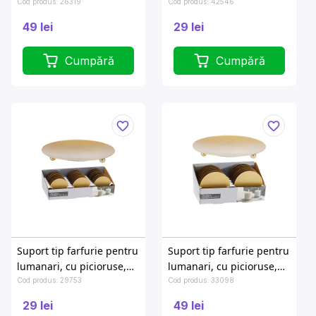
D12cm, metal
cm, metal, argintiu
Cod produs: 26319
Cod produs: 42546
49 lei
29 lei
Cumpără
Cumpără
Suport tip farfurie pentru
Suport tip farfurie pentru
lumanari, cu picioruse,
lumanari, cu picioruse,
D8 cm, metal, auriu
D12 cm, metal, auriu
Cod produs: 29753
Cod produs: 33098
29 lei
49 lei