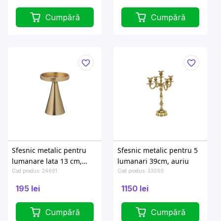
Cumpără
Cumpără
Sfesnic metalic pentru
Sfesnic metalic pentru 5
lumanare lata 13 cm,
lumanari 39cm, auriu
auriu
Cod produs: 24691
Cod produs: 33090
195 lei
1150 lei
Cumpără
Cumpără