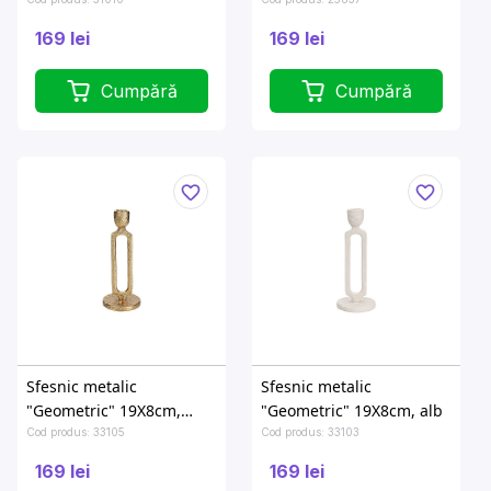
fildes
negru
169 lei
169 lei
Cumpără
Cumpără
Sfesnic metalic
Sfesnic metalic
"Geometric" 19X8cm,
"Geometric" 19X8cm, alb
auriu
Cod produs: 33105
Cod produs: 33103
169 lei
169 lei