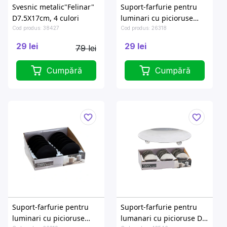
Svesnic metalic"Felinar"
Suport-farfurie pentru
D7.5X17cm, 4 culori
luminari cu picioruse
D8cm, metal
Cod produs: 38427
Cod produs: 26318
29 lei
29 lei
79 lei
Cumpără
Cumpără
Suport-farfurie pentru
Suport-farfurie pentru
luminari cu picioruse
lumanari cu picioruse D8