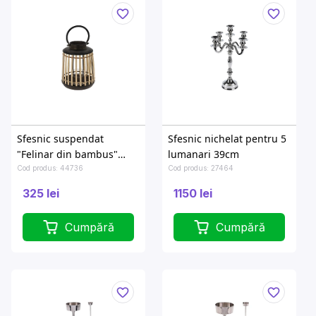
Sfesnic suspendat
Sfesnic nichelat pentru 5
"Felinar din bambus"
lumanari 39cm
24X18cm
Cod produs: 44736
Cod produs: 27464
325 lei
1150 lei
Cumpără
Cumpără