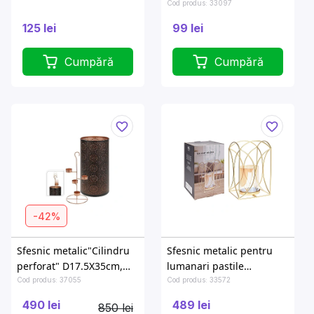
negru/alb
Cod produs: 33097
125 lei
99 lei
Cumpără
Cumpără
-42%
Sfesnic metalic"Cilindru
Sfesnic metalic pentru
perforat" D17.5X35cm,
lumanari pastile
negru
15X24cm, auriu
Cod produs: 37055
Cod produs: 33572
490 lei
489 lei
850 lei