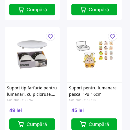
Cumpără
Cumpără
Suport tip farfurie pentru
Suport pentru lumanare
lumanari, cu picioruse,
pascal "Pui" 6cm
D12 cm, metal, argintiu
Cod produs: 29752
Cod produs: 54829
49 lei
45 lei
Cumpără
Cumpără