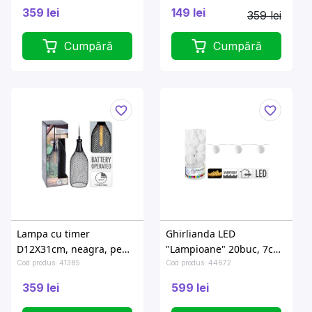
359 lei
149 lei
359 lei
Cumpără
Cumpără
Lampa cu timer
Ghirlianda LED
D12X31cm, neagra, pe
"Lampioane" 20buc, 7cm,
baterii 4AA, nu sunt
alb-cald
Cod produs: 41385
Cod produs: 44672
incluse
359 lei
599 lei