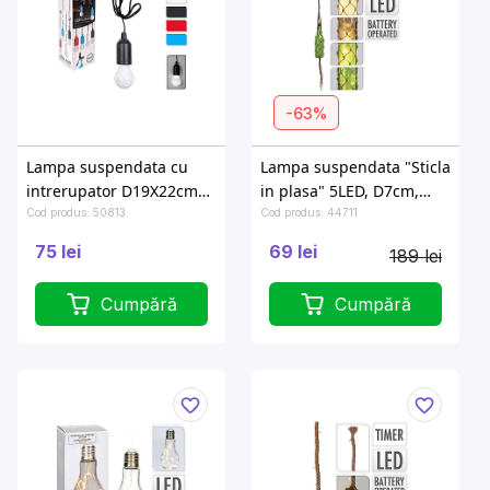
-63%
Lampa suspendata cu
Lampa suspendata "Sticla
intrerupator D19X22cm
in plasa" 5LED, D7cm,
pe 3 baterii AAA
H29cm, 4culori
Cod produs: 50813
Cod produs: 44711
75 lei
69 lei
189 lei
Cumpără
Cumpără