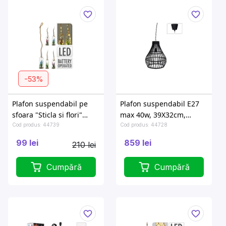
-53%
Plafon suspendabil pe
Plafon suspendabil E27
sfoara "Sticla si flori"
max 40w, 39X32cm,
20LED, 4culori
2culori, bambus
Cod produs: 44739
Cod produs: 44728
99 lei
859 lei
210 lei
Cumpără
Cumpără