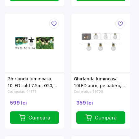
Ghirlanda luminoasa
Ghirlanda luminoasa
10LED cald 7.5m, G50,
10LED aurii, pe baterii,
D5cm
in/out
Cod produs: 44576
Cod produs: 39700
599 lei
359 lei
Cumpără
Cumpără