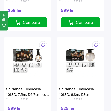
cu panou solar
Cod produs: 53800
Cod produs: 53796
259 lei
599 lei
Filtre
Cumpără
Cumpără
Ghirlanda luminoasa
Ghirlanda luminoasa
10LED, 7.5m, D6.7cm, cu
10LED, 6.8m, D8cm
cronometru
Cod produs: 53797
Cod produs: 53798
599 lei
525 lei