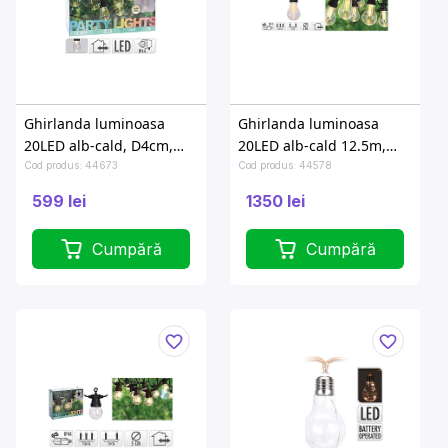
Ghirlanda luminoasa
Ghirlanda luminoasa
20LED alb-cald, D4cm,
20LED alb-cald 12.5m,
12.5m
A60, D6cm
Cod produs: 44673
Cod produs: 44578
599 lei
1350 lei
Cumpără
Cumpără