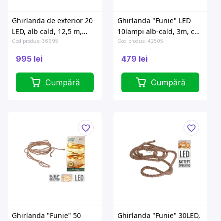
Ghirlanda de exterior 20
Ghirlanda "Funie" LED
LED, alb cald, 12,5 m,
10lampi alb-cald, 3m, cu
cablu negru
baterii, cronometr
Cod produs: 36695
Cod produs: 42505
995 lei
479 lei
Cumpără
Cumpără
Ghirlanda "Funie" 50
Ghirlanda "Funie" 30LED,