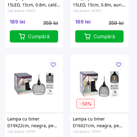
15LED, 15cm, 0.8m, cald-
15LED, 15cm, 0.8m, aurie,
alba
cald-alba
Cod produs: 45831
Cod produs: 45830
189 lei
189 lei
359 lei
359 lei
Cumpără
Cumpără
-58%
Lampa cu timer
Lampa cu timer
D19X22cm, neagra, pe
D16X21cm, neagra, pe
baterii 4AA
baterii 4AA
Cod produs: 41386
Cod produs: 41384