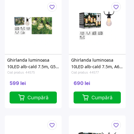
Ghirlanda luminoasa
Ghirlanda luminoasa
10LED alb-cald 7.5m, G50,
10LED alb-cald 7.5m, A60,
D5cm
D6cm
Cod produs: 44575
Cod produs: 44577
599 lei
690 lei
Cumpără
Cumpără