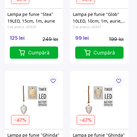
Lampa pe funie "Stea"
Lampa pe funie "Glob"
19LED, 15cm, 1m, aurie
10LED, 10cm, 1m, aurie,
cald-alb
Cod produs: 45828
Cod produs: 45827
125 lei
99 lei
249 lei
199 lei
Cumpără
Cumpără
-47%
-47%
Lampa pe funie "Ghinda"
Lampa pe funie "Ghinda"