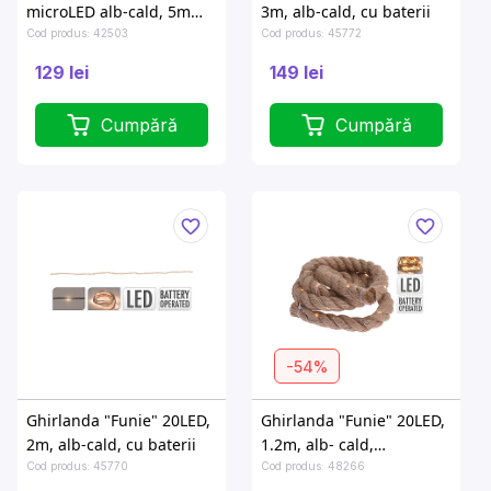
microLED alb-cald, 5m
3m, alb-cald, cu baterii
baterii
Cod produs: 42503
Cod produs: 45772
129 lei
149 lei
Cumpără
Cumpără
-54%
Ghirlanda "Funie" 20LED,
Ghirlanda "Funie" 20LED,
2m, alb-cald, cu baterii
1.2m, alb- cald,
functioneaza cu baterie
Cod produs: 45770
Cod produs: 48266