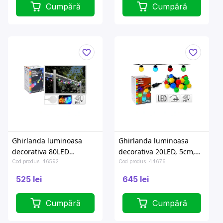
Cumpără
Cumpără
Ghirlanda luminoasa
Ghirlanda luminoasa
decorativa 80LED
decorativa 20LED, 5cm,
multicolora, 16m, D2.5cm
colore, 9.5m
Cod produs: 46592
Cod produs: 44676
525 lei
645 lei
Cumpără
Cumpără