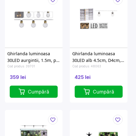
Ghirlanda luminoasa
Ghirlanda luminoasa
30LED aurgintii, 1.5m, pe
30LED alb 4.5cm, D4cm,
baterii, in/out
pe baterie
Cod produs: 39701
Cod produs: 48063
359 lei
425 lei
Cumpără
Cumpără