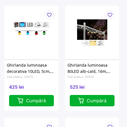
Ghirlanda luminoasa
Ghirlanda luminoasa
decorativa 10LED, 5cm,
80LED alb-cald, 16m,
colore
D2.5cm
Cod produs: 44675
Cod produs: 46593
425 lei
525 lei
Cumpără
Cumpără