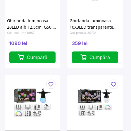
Ghirlanda luminoasa
Ghirlanda luminoasa
20LED alb 12.5cm, G50,
10X3LED transparente,
D5cm
2.25m, baterii, in/out
Cod produs: 48967
Cod produs: 39712
1090 lei
359 lei
Cumpără
Cumpără