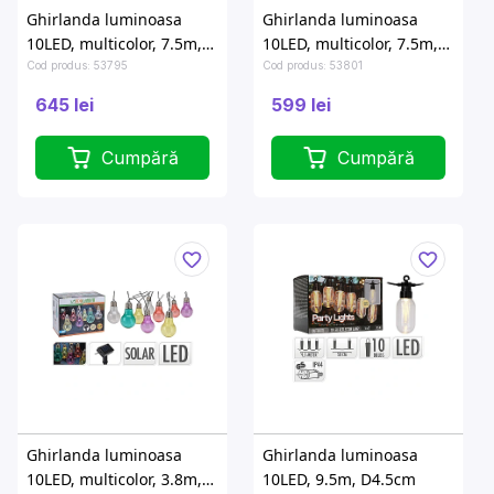
Ghirlanda luminoasa
Ghirlanda luminoasa
10LED, multicolor, 7.5m,
10LED, multicolor, 7.5m,
G50, D5cm, cu
G50, D5cm
Cod produs: 53795
Cod produs: 53801
cronometru
645 lei
599 lei
Cumpără
Cumpără
Ghirlanda luminoasa
Ghirlanda luminoasa
10LED, multicolor, 3.8m,
10LED, 9.5m, D4.5cm