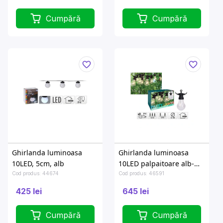
Cumpără
Cumpără
Ghirlanda luminoasa
Ghirlanda luminoasa
10LED, 5cm, alb
10LED palpaitoare alb-
cald, 7.5m, A60, D6cm
Cod produs: 44674
Cod produs: 46591
425 lei
645 lei
Cumpără
Cumpără