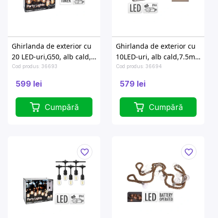
Ghirlanda de exterior cu
Ghirlanda de exterior cu
20 LED-uri,G50, alb cald,
10LED-uri, alb cald,7.5m,
14.5m, cu timer, cablu alb
cablu negru
Cod produs: 36693
Cod produs: 36694
599 lei
579 lei
Cumpără
Cumpără