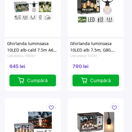
Ghirlanda luminoasa
Ghirlanda luminoasa
10LED alb-cald 7.5m A60,
10LED alb 7.5m, G80,
D6cm
D8cm
Cod produs: 46590
Cod produs: 50761
645 lei
790 lei
Cumpără
Cumpără