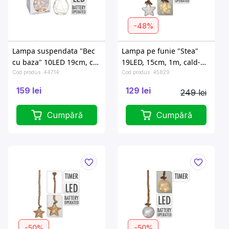
-48%
Lampa suspendata "Bec
Lampa pe funie "Stea"
cu baza" 10LED 19cm, cu
19LED, 15cm, 1m, cald-
carlig
alb
Cod produs: 44714
Cod produs: 45829
159 lei
129 lei
249 lei
Cumpără
Cumpără
-50%
-50%