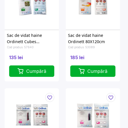
Sac de vidat haine
Sac de vidat haine
Ordinett Cubes
Ordinett 80X120cm
67X100X40 cm
Cod produs: 57640
Cod produs: 53089
135 lei
185 lei
Cumpără
Cumpără