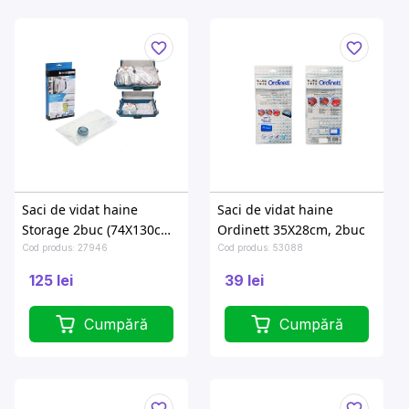
Saci de vidat haine
Saci de vidat haine
Storage 2buc (74X130cm,
Ordinett 35X28cm, 2buc
50X86cm)
Cod produs: 27946
Cod produs: 53088
125 lei
39 lei
Cumpără
Cumpără