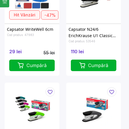
Hit Vânzări
-47%
Capsator WriteWell 6cm
Capsator N24/6
ErichKrause U1 Classic
Cod produs: 47983
pana la 30foi, culori
Cod produs: 53546
asortate
29 lei
110 lei
55 lei
Cumpără
Cumpără