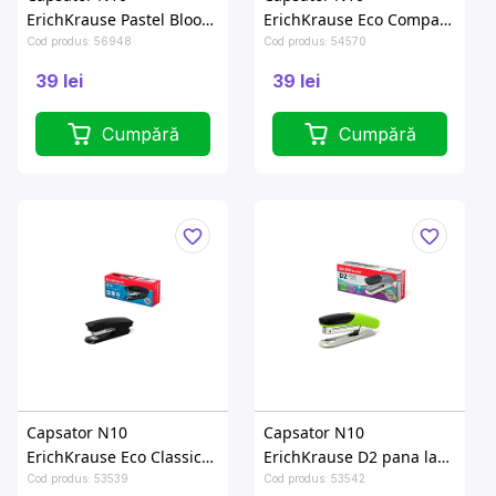
ErichKrause Pastel Bloom
ErichKrause Eco Compact
pana la 15 foi, 2 culori
pana la 15foi, 3 culori
Cod produs: 56948
Cod produs: 54570
39 lei
39 lei
Cumpără
Cumpără
Capsator N10
Capsator N10
ErichKrause Eco Classic
ErichKrause D2 pana la
pana la 20foi, negru.
20foi, 4culori
Cod produs: 53539
Cod produs: 53542