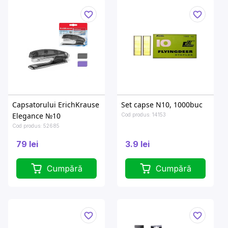
Сapsatorului ErichKrause
Set capse N10, 1000buc
Elegance №10
Cod produs: 14153
Cod produs: 52685
79 lei
3.9 lei
Cumpără
Cumpără