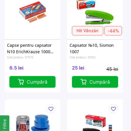
Hit Vânzări
-44%
Capse pentru capsator
Capsator №10, Sismon
N10 ErichKrause 1000
1007
buc, acoperire cu alama
Cod produs: 57575
Cod produs: 35152
6.5 lei
25 lei
45 lei
Cumpără
Cumpără
Filtre