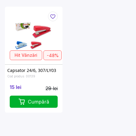
Hit Vânzări
-48%
Capsator 24/6, 307/LY03
Cod produs: 00139
15 lei
29 lei
Cumpără