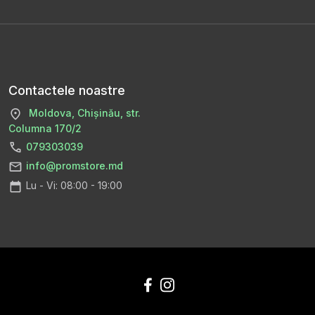
Contactele noastre
Moldova, Chișinău, str.
Columna 170/2
079303039
info@promstore.md
Lu - Vi: 08:00 - 19:00