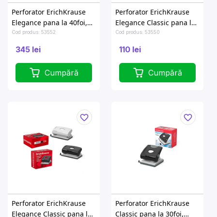
Perforator ErichKrause
Perforator ErichKrause
Elegance pana la 40foi,
Elegance Classic pana la
negru
20foi, negru
Cod produs: 53552
Cod produs: 53550
345 lei
110 lei
Cumpără
Cumpără
Perforator ErichKrause
Perforator ErichKrause
Elegance Classic pana la
Classic pana la 30foi,