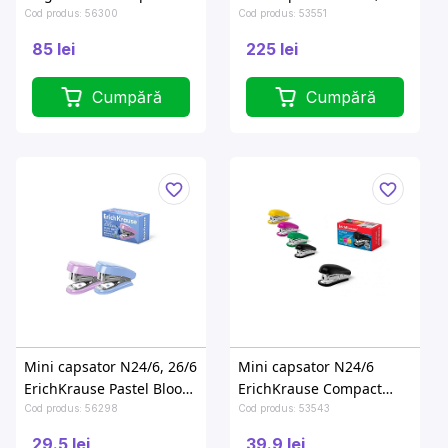
10 foi, diferite culori
metal/plastic, negru
Cod produs: 56300
Cod produs: 53551
85 lei
225 lei
Cumpără
Cumpără
Mini capsator N24/6, 26/6
Mini capsator N24/6
ErichKrause Pastel Bloom
ErichKrause Compact
pana la 15 foi
pana la 20foi
Cod produs: 56298
Cod produs: 53543
29.5 lei
39.9 lei