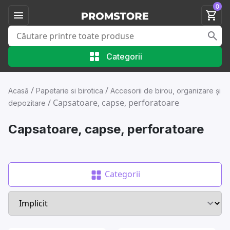
0
Categorii
/
/
Acasă
Papetarie si birotica
Accesorii de birou, organizare și
/
Capsatoare, capse, perforatoare
depozitare
Capsatoare, capse, perforatoare
Categorii