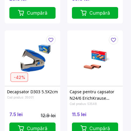
Cumpără
Cumpără
-42%
Decapsator D303 5.5X2cm
Capse pentru capsator
N24/6 ErichKrause
Cod produs: 35001
1000buc, acoperire cupru
Cod produs: 53548
7.5 lei
11.5 lei
12.9 lei
Cumpără
Cumpără