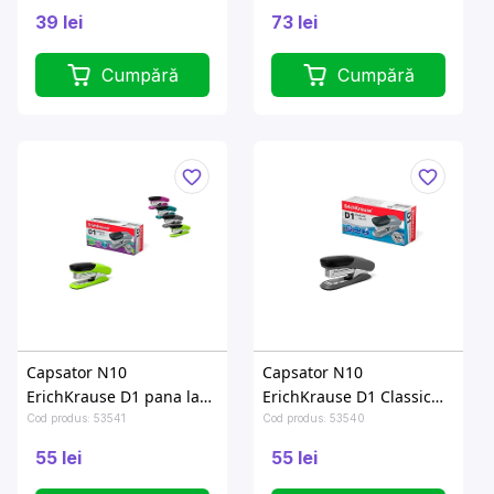
39 lei
73 lei
Cumpără
Cumpără
Capsator N10
Capsator N10
ErichKrause D1 pana la
ErichKrause D1 Classic
20foi, 4culori
pana la 20foi, gri
Cod produs: 53541
Cod produs: 53540
55 lei
55 lei