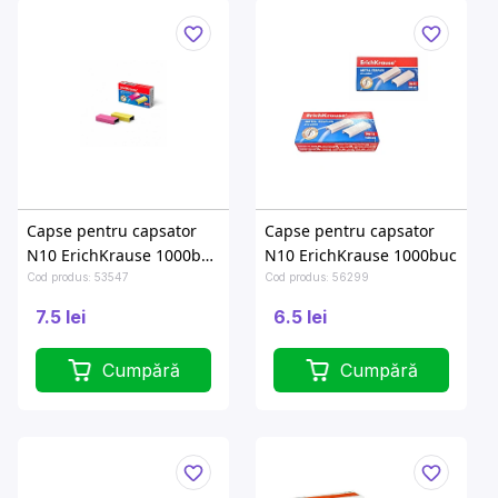
Capse pentru capsator
Capse pentru capsator
N10 ErichKrause 1000buc
N10 ErichKrause 1000buc
colorate
Cod produs: 53547
Cod produs: 56299
7.5 lei
6.5 lei
Cumpără
Cumpără