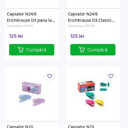
Capsator N24/6
Capsator N24/6
ErichKrause D3 pana la
ErichKrause D3 Classic
30foi, culori asortate
pana la 30foi, gri
Cod produs: 53545
Cod produs: 53544
125 lei
125 lei
Cumpără
Cumpără
Capsator N10
Capsator N10