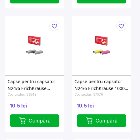
Capse pentru capsator
Capse pentru capsator
N24/6 ErichKrause
N24/6 ErichKrause 1000
1000buc
buc, colorate
Cod produs: 53549
Cod produs: 57576
10.5 lei
10.5 lei
Cumpără
Cumpără