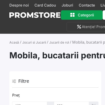
Despre noi
Card Cadou
Joburi
Contacte
Li
Categorii
Atenție! Prom
/
/
/
Mobila, bucatarii 
Acasă
Jocuri si Jucarii
Jucarii de rol
Mobila, bucatarii pentr
Filtre
Preț