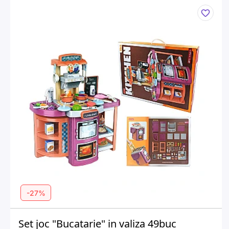
-27%
Set joc "Bucatarie" in valiza 49buc