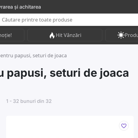
vrarea și achitarea
oție!
Hit Vânzări
Produ
pentru papusi, seturi de joaca
u papusi, seturi de joaca
1 - 32 bunuri din 32