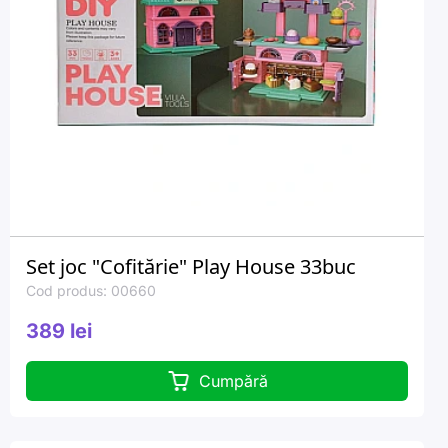
Set joc "Cofitărie" Play House 33buc
Cod produs: 00660
389 lei
Cumpără