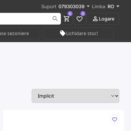
Suport
079303039
Limba
RO
0
0
Logare
se sezoniere
Lichidare stoc!