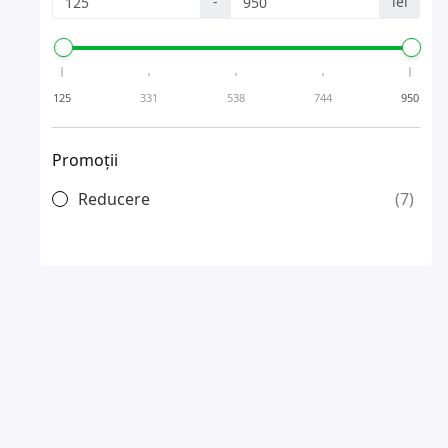
-
lei
125
331
538
744
950
Promoții
Reducere
7