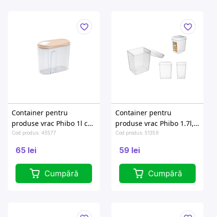
Container pentru
Container pentru
produse vrac Phibo 1l cu
produse vrac Phibo 1.7l,
dozator
10.8X14.8X18.3cm,
Cod produs: 45577
Cod produs: 51359
transparent
65 lei
59 lei
Cumpără
Cumpără