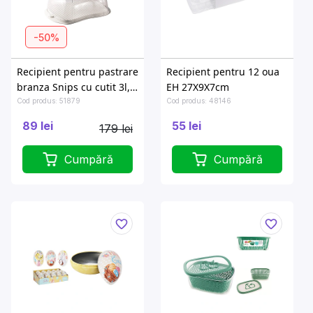
-50%
Recipient pentru pastrare
Recipient pentru 12 oua
branza Snips cu cutit 3l,
EH 27X9X7cm
alb
Cod produs: 51879
Cod produs: 48146
89 lei
55 lei
179 lei
Cumpără
Cumpără