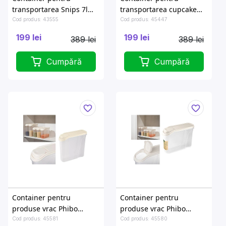
transportarea Snips 7l
transportarea cupcake
43X27.5X11cm, 2
Snips 14 celule, 7l
Cod produs: 43555
Cod produs: 45447
elemente frigorifice
199 lei
199 lei
389 lei
389 lei
Cumpără
Cumpără
Container pentru
Container pentru
produse vrac Phibo
produse vrac Phibo
EcoStyle 2l, 22cm, cu
EcoStyle 1.5l, 15.6cm, cu
Cod produs: 45581
Cod produs: 45580