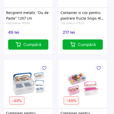
Recipient metalic "Ou de
Container si cos pentru
Paste" 12X7 cm
pastrare fructe Snips 4l
28.5X20.5X11cm
Cod produs: 38864
Cod produs: 43530
49 lei
217 lei
Cumpără
Cumpără
-49%
-49%
Container pentru
Container pentru