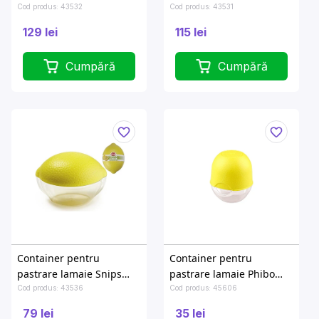
Snips 3l 31.5X17X12cm
Snips 2l 23.5X18.5X11cm
Cod produs: 43532
Cod produs: 43531
129 lei
115 lei
Cumpără
Cumpără
Container pentru
Container pentru
pastrare lamaie Snips
pastrare lamaie Phibo
12X9.5X9cm
D9cm, H10cm
Cod produs: 43536
Cod produs: 45606
79 lei
35 lei