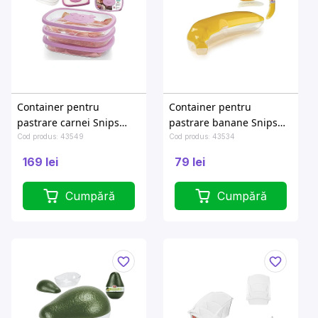
Container pentru
Container pentru
pastrare carnei Snips
pastrare banane Snips
28.5X20.5X4.5cm, 1.5l
25X5.5X5cm
Cod produs: 43549
Cod produs: 43534
169 lei
79 lei
Cumpără
Cumpără