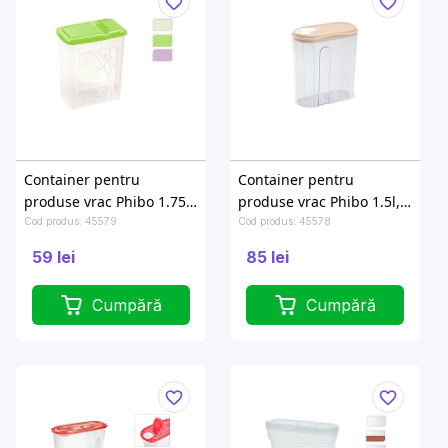
Container pentru
Container pentru
produse vrac Phibo 1.75l,
produse vrac Phibo 1.5l,
18cm
21.5cm, cu dozator
Cod produs: 45579
Cod produs: 45578
59 lei
85 lei
Cumpără
Cumpără