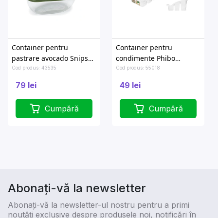
Container pentru
Container pentru
pastrare avocado Snips
condimente Phibo
13X8.3X7cm
22.3X15X12cm, 3
Cod produs: 43535
Cod produs: 55018
compartimente,
79 lei
49 lei
transparent
Cumpără
Cumpără
Abonați-vă la newsletter
Abonați-vă la newsletter-ul nostru pentru a primi
noutăți exclusive despre produsele noi, notificări în