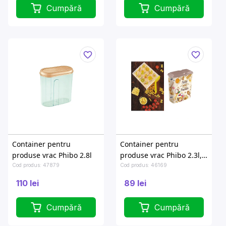
Cumpără
Cumpără
Container pentru
Container pentru
produse vrac Phibo 2.8l
produse vrac Phibo 2.3l,
"Good Food"
Cod produs: 47879
Cod produs: 46169
110 lei
89 lei
Cumpără
Cumpără