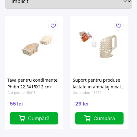
Tava pentru condimente
Suport pentru produse
Phibo 22.3X15X12 сm
lactate in ambalaj moale
1l Phibo, 14.1X8X15.8 cm,
Cod produs: 45616
Cod produs: 46779
bej
55 lei
29 lei
Cumpără
Cumpără