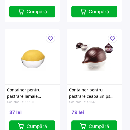
Cumpără
Cumpără
Container pentru
Container pentru
pastrare lamaie
pastrare ceapa Snips
12X9X8.2cm
12.5X10.5cm
Cod produs: 56895
Cod produs: 43537
37 lei
79 lei
Cumpără
Cumpără