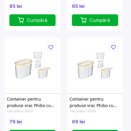
dozator
dozator
85 lei
65 lei
Cumpără
Cumpără
Container pentru
Container pentru
produse vrac Phibo cu
produse vrac Phibo cu
capac glisor 1l, galben
capac glisor 0.75l, galben
Cod produs: 55021
Cod produs: 55019
79 lei
69 lei