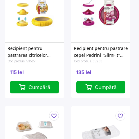
Recipient pentru
Recipient pentru pastrare
pastrarea citricelor
cepei Pedrini "SlimFit"
Pedrini "SlimFit" D 10.5
D12.5cm, H2.5cm
Cod produs: 53527
Cod produs: 55203
cm, H2.5 cm
115 lei
135 lei
Cumpără
Cumpără