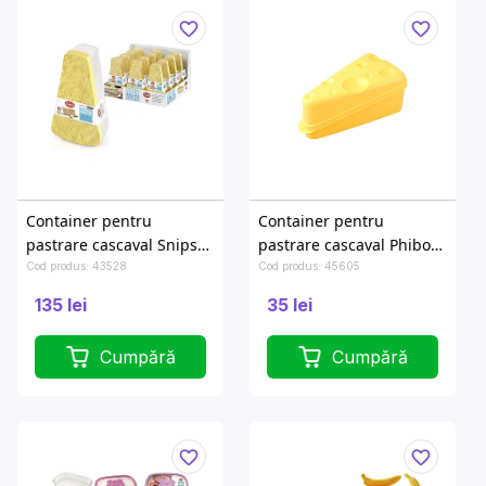
Container pentru
Container pentru
pastrare cascaval Snips
pastrare cascaval Phibo
22X12X7cm, 0.9l, triunghi
20X11X7.5cm, triunghi
Cod produs: 43528
Cod produs: 45605
135 lei
35 lei
Cumpără
Cumpără