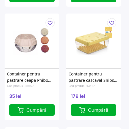
Container pentru
Container pentru
pastrare ceapa Phibo
pastrare cascaval Snips
D10cm, rosu/bej
26X17X10.5cm, 3l
Cod produs: 45607
Cod produs: 43527
35 lei
179 lei
Cumpără
Cumpără