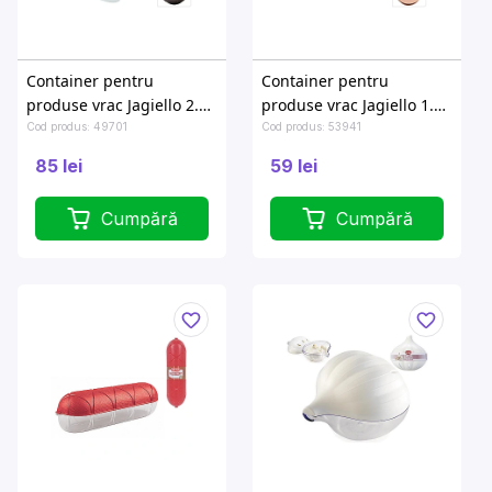
Container pentru
Container pentru
produse vrac Jagiello 2.4l,
produse vrac Jagiello 1.3l,
22X8X23.5cm, cu dozator
22X8X12cm, cu dozator
Cod produs: 49701
Cod produs: 53941
85 lei
59 lei
Cumpără
Cumpără