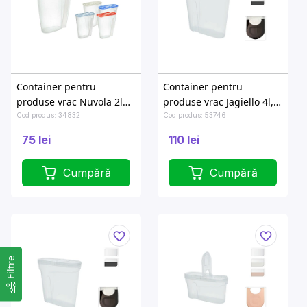
Container pentru
Container pentru
produse vrac Nuvola 2l
produse vrac Jagiello 4l,
19X9.4X23cm
25X9.5X2.7cm, cu dozator
Cod produs: 34832
Cod produs: 53746
75 lei
110 lei
Cumpără
Cumpără
Filtre