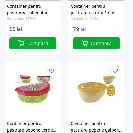
Container pentru
Container pentru
pastrarea salamului
pastrare usturoi Snips
Phibo D7cm, L25.8cm
10.5X11X8cm
Cod produs: 46766
Cod produs: 43538
55 lei
79 lei
Cumpără
Cumpără
Container pentru
Container pentru
pastrare pepene verde
pastrare pepene galben