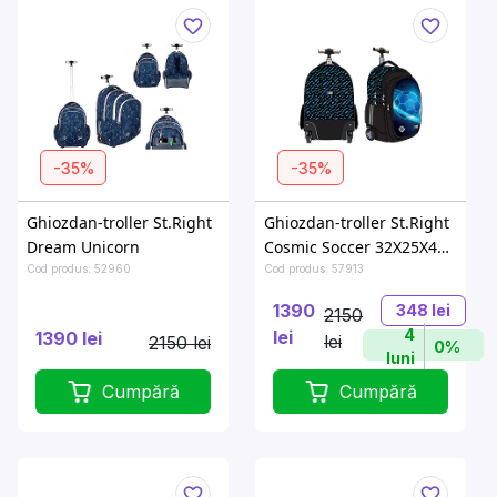
-35%
-35%
Ghiozdan-troller St.Right
Ghiozdan-troller St.Right
Dream Unicorn
Cosmic Soccer 32X25X44
cm
Cod produs: 52960
Cod produs: 57913
1390
348 lei
2150
4
lei
1390 lei
lei
2150 lei
0%
luni
Cumpără
Cumpără