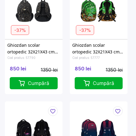
-37%
-37%
Ghiozdan scolar
Ghiozdan scolar
ortopedic 32X21X43 cm
ortopedic 32X21X43 cm
Golden Cats
Game Zone
Cod produs: 57790
Cod produs: 57777
850 lei
850 lei
1350 lei
1350 lei
Cumpără
Cumpără