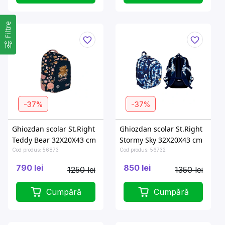
Filtre
-37%
-37%
Ghiozdan scolar St.Right
Ghiozdan scolar St.Right
Teddy Bear 32X20X43 cm
Stormy Sky 32X20X43 cm
Cod produs: 56873
Cod produs: 56732
790 lei
850 lei
1250 lei
1350 lei
Cumpără
Cumpără