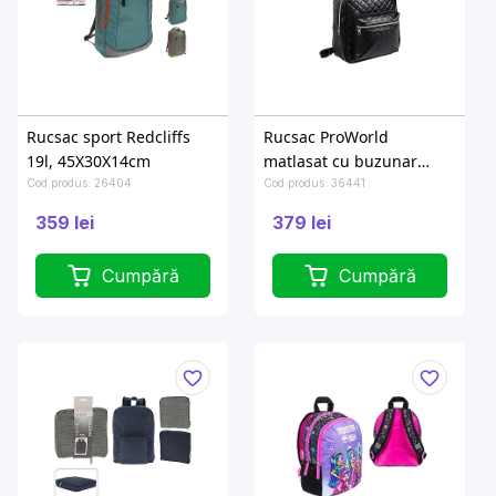
Rucsac sport Redcliffs
Rucsac ProWorld
19l, 45X30X14cm
matlasat cu buzunar
35X12X30cm, piele ECO,
Cod produs: 26404
Cod produs: 36441
negru
359 lei
379 lei
Cumpără
Cumpără