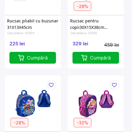
-28%
Rucsac pliabil cu buzunar
Rucsac pentru
31X13X45cm
copii30X15X38cm
Bambino Monster High
Cod produs: 53959
Cod produs: 52835
225 lei
329 lei
459 lei
Cumpără
Cumpără
-28%
-32%