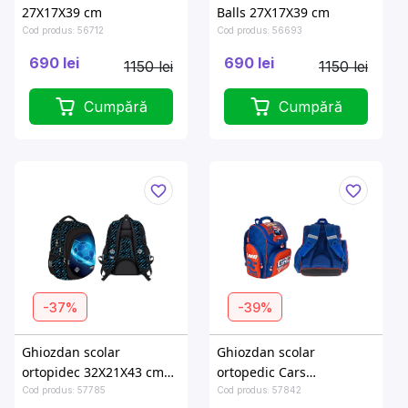
27X17X39 cm
Balls 27X17X39 cm
Cod produs: 56712
Cod produs: 56693
690 lei
690 lei
1150 lei
1150 lei
Cumpără
Cumpără
-37%
-39%
Ghiozdan scolar
Ghiozdan scolar
ortopidec 32X21X43 cm
ortopedic Cars
Cosmic Soccer
27.5X16X35.5 cm
Cod produs: 57785
Cod produs: 57842