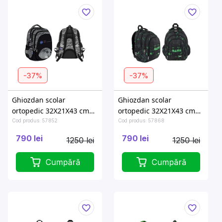
-37%
-37%
Ghiozdan scolar
Ghiozdan scolar
ortopedic 32X21X43 cm
ortopedic 32X21X43 cm
Moon View
Green Game
Cod produs: 57852
Cod produs: 57868
790 lei
790 lei
1250 lei
1250 lei
Cumpără
Cumpără