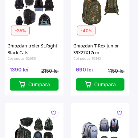
-35%
-40%
Ghiozdan troler St.Right
Ghiozdan T-Rex Junior
Black Cats
39X27X17cm
Cod produs: 52958
Cod produs: 53143
1390 lei
690 lei
2150 lei
1150 lei
Cumpără
Cumpără