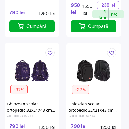
950
238 lei
1550
4
lei
790 lei
lei
1250 lei
0%
luni
Cumpără
Cumpără
-37%
-37%
Ghiozdan scolar
Ghiozdan scolar
ortopedic 32X21X43 cm
ortopedic 32X21X43 cm
Unicorn Glow
St.Black
Cod produs: 57799
Cod produs: 57793
790 lei
790 lei
1250 lei
1250 lei