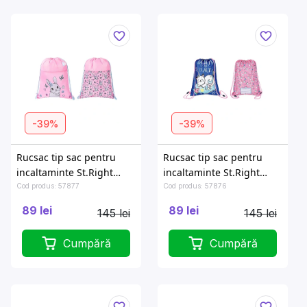
-39%
-39%
Rucsac tip sac pentru
Rucsac tip sac pentru
incaltaminte St.Right
incaltaminte St.Right
Cute Rabbit 34X43 cm
Caticorn 34X43 cm
Cod produs: 57877
Cod produs: 57876
89 lei
89 lei
145 lei
145 lei
Cumpără
Cumpără