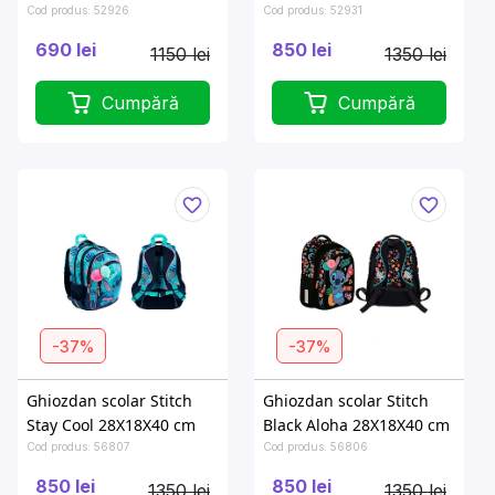
Cod produs: 52926
Cod produs: 52931
690 lei
850 lei
1150 lei
1350 lei
Cumpără
Cumpără
-37%
-37%
Ghiozdan scolar Stitch
Ghiozdan scolar Stitch
Stay Cool 28X18X40 cm
Black Aloha 28X18X40 cm
Cod produs: 56807
Cod produs: 56806
850 lei
850 lei
1350 lei
1350 lei