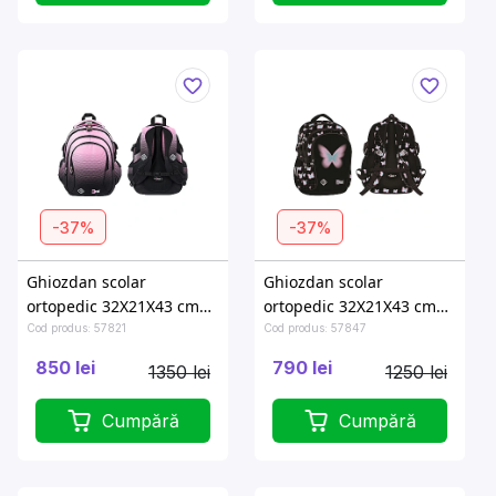
-37%
-37%
Ghiozdan scolar
Ghiozdan scolar
ortopedic 32X21X43 cm
ortopedic 32X21X43 cm
Pink Gradient
Pastel Butterfly
Cod produs: 57821
Cod produs: 57847
850 lei
790 lei
1350 lei
1250 lei
Cumpără
Cumpără