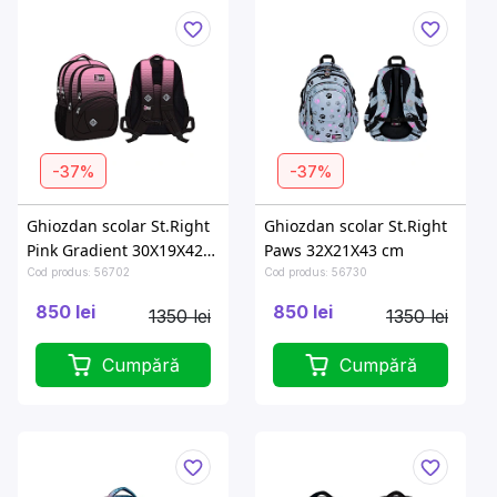
-37%
-37%
Ghiozdan scolar St.Right
Ghiozdan scolar St.Right
Pink Gradient 30X19X42
Paws 32X21X43 cm
cm
Cod produs: 56702
Cod produs: 56730
850 lei
850 lei
1350 lei
1350 lei
Cumpără
Cumpără