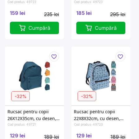
stea, inghetata",
unicorn, cosmos",
Cod produs: 49722
Cod produs: 49723
poliester, 3culori
poliester
159 lei
185 lei
235 lei
295 lei
Cumpără
Cumpără
-32%
-32%
Rucsac pentru copii
Rucsac pentru copii
26X12X35cm, cu desen,
22X8X32cm, cu desen,
poliester
poliester
Cod produs: 49721
Cod produs: 49720
129 lei
129 lei
189 lei
189 lei