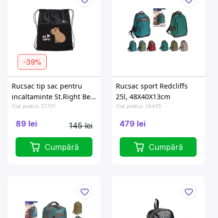
-39%
Rucsac tip sac pentru
Rucsac sport Redcliffs
incaltaminte St.Right Be
25l, 48X40X13cm
Capy 34X43 cm
Cod produs: 57761
Cod produs: 26405
89 lei
479 lei
145 lei
Cumpără
Cumpără