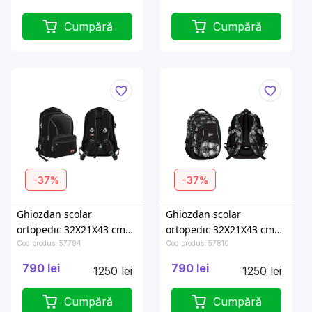
Cumpără
Cumpără
-37%
-37%
Ghiozdan scolar
Ghiozdan scolar
ortopedic 32X21X43 cm
ortopedic 32X21X43 cm
St.Black
Silver Goal
Cod produs: 57794
Cod produs: 57810
790 lei
790 lei
1250 lei
1250 lei
Cumpără
Cumpără