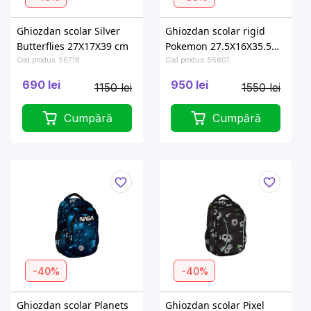
Ghiozdan scolar Silver
Ghiozdan scolar rigid
Butterflies 27X17X39 cm
Pokemon 27.5X16X35.5
cm
Cod produs: 56718
Cod produs: 56801
690 lei
950 lei
1150 lei
1550 lei
Cumpără
Cumpără
-40%
-40%
Ghiozdan scolar Planets
Ghiozdan scolar Pixel