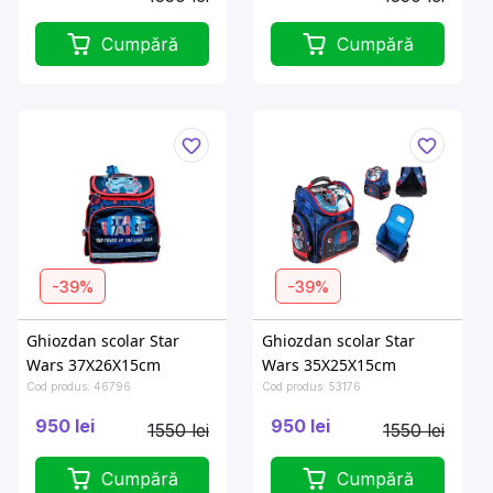
Cumpără
Cumpără
-39%
-39%
Ghiozdan scolar Star
Ghiozdan scolar Star
Wars 37X26X15cm
Wars 35X25X15cm
Cod produs: 46796
Cod produs: 53176
950 lei
950 lei
1550 lei
1550 lei
Cumpără
Cumpără