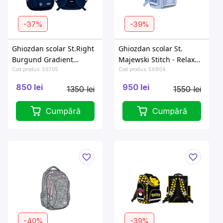
-37%
-39%
Ghiozdan scolar St.Right
Ghiozdan scolar St.
Burgund Gradient
Majewski Stitch - Relax
32X21X43 cm
27.5X16X35.5cm
Cod produs: 56705
Cod produs: 56804
850 lei
950 lei
1350 lei
1550 lei
Cumpără
Cumpără
-40%
-39%