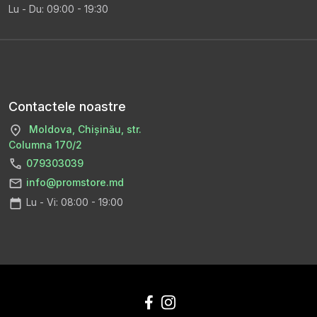
Lu - Du: 09:00 - 19:30
Contactele noastre
Moldova, Chișinău, str.
Columna 170/2
079303039
info@promstore.md
Lu - Vi: 08:00 - 19:00