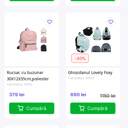
-40%
Rucsac cu buzunar
Ghiozdanul Lovely Foxy
30X12X35cm,poliester
Cod produs: 52920
Cod produs: 51322
379 lei
690 lei
1150 lei
Cumpără
Cumpără