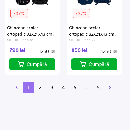
-37%
-37%
Ghiozdan scolar
Ghiozdan scolar
ortopedic 32X21X43 cm
ortopedic 32X21X43 cm
Deep Space
Burgund Gradient
Cod produs: 57783
Cod produs: 57770
790 lei
850 lei
1250 lei
1350 lei
Cumpără
Cumpără
1
2
3
4
5
...
5