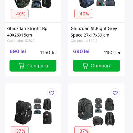
-40%
-40%
Ghiozdan Stright Bp
Ghiozdan St.Right Grey
40X26X15cm
Space 27x17x39 cm
Cod produs: 52922
Cod produs: 52919
690 lei
690 lei
1150 lei
1150 lei
Cumpără
Cumpără
-37%
-37%