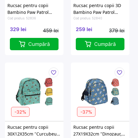
Rucsac pentru copii
Rucsac pentru copii 3D
Bambino Paw Patrol
Bambino Paw Patrol
31.5X27.5X4cm
29X22X9cm
Cod produs: 52836
Cod produs: 52840
329 lei
259 lei
459 lei
379 lei
Cumpără
Cumpără
-32%
-37%
Rucsac pentru copii
Rucsac pentru copii
30X12X35cm "Curcubeu,
27X19X32cm "Dinozaur,