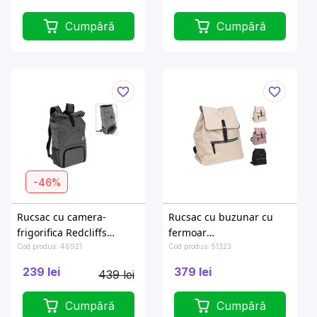
Cumpără
Cumpără
-46%
Rucsac cu camera-
Rucsac cu buzunar cu
frigorifica Redcliffs
fermoar
45X30X14cm
30X12X35cm,poliester
Cod produs: 46921
Cod produs: 51323
239 lei
379 lei
439 lei
Cumpără
Cumpără