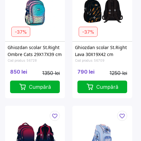
-37%
-37%
Ghiozdan scolar St.Right
Ghiozdan scolar St.Right
Ombre Cats 29X17X39 cm
Lava 30X19X42 cm
Cod produs: 56728
Cod produs: 56709
850 lei
790 lei
1350 lei
1250 lei
Cumpără
Cumpără