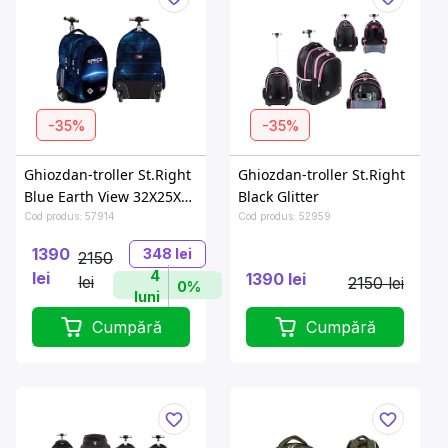
-35%
-35%
Ghiozdan-troller St.Right
Ghiozdan-troller St.Right
Blue Earth View 32X25X44
Black Glitter
cm
Cod produs: 57914
Cod produs: 52959
1390
348 lei
2150
4
lei
1390 lei
lei
2150 lei
0%
luni
Cumpără
Cumpără