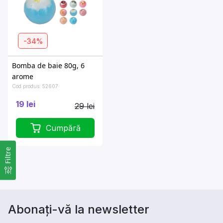
-34%
Bomba de baie 80g, 6
arome
Cod produs: 52607
19 lei
29 lei
Cumpără
Filtre
Abonați-vă la newsletter