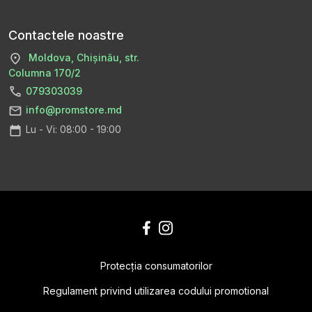
Contactele noastre
Moldova, Chișinău, str.
Columna 170/2
079303039
info@promstore.md
Lu - Vi: 08:00 - 19:00
Protecţia consumatorilor
Regulament privind utilizarea codului promotional