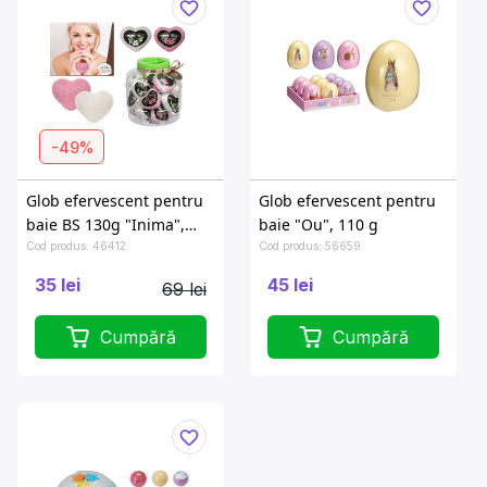
-49%
Glob efervescent pentru
Glob efervescent pentru
baie BS 130g "Inima",
baie "Ou", 110 g
recipient de plastic
Cod produs: 46412
Cod produs: 56659
35 lei
45 lei
69 lei
Cumpără
Cumpără