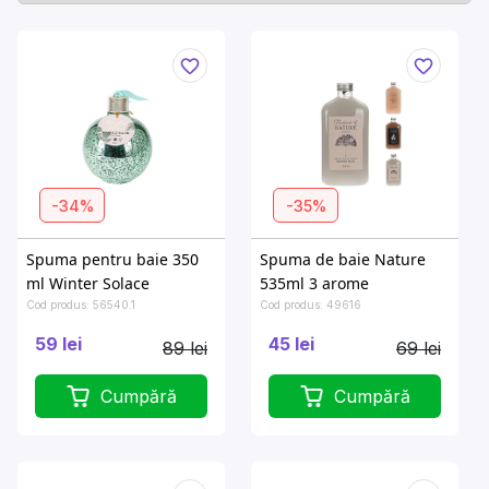
-34%
-35%
Spuma pentru baie 350
Spuma de baie Nature
ml Winter Solace
535ml 3 arome
Cod produs: 56540.1
Cod produs: 49616
59 lei
45 lei
89 lei
69 lei
Cumpără
Cumpără