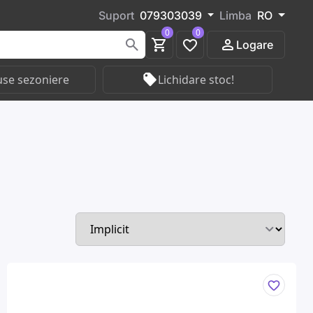
Suport
079303039
Limba
RO
0
0
Logare
se sezoniere
Lichidare stoc!