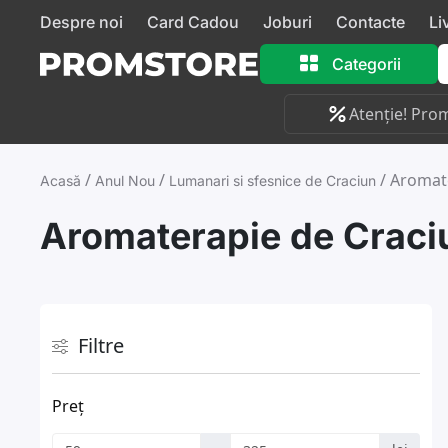
Despre noi
Card Cadou
Joburi
Contacte
Li
Categorii
Atenție! Prom
/
/
/
Aromate
Acasă
Anul Nou
Lumanari si sfesnice de Craciun
Aromaterapie de Craci
Filtre
Preț