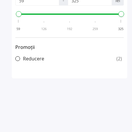
-
lei
59
126
192
259
325
Promoții
Reducere
2