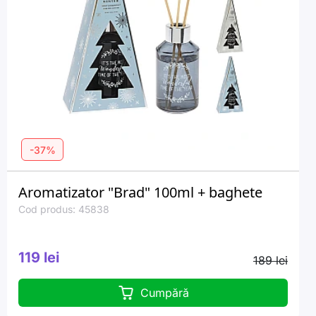
-37%
Aromatizator "Brad" 100ml + baghete
Cod produs: 45838
119 lei
189 lei
Cumpără