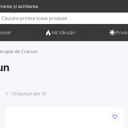
vrarea și achitarea
oție!
Hit Vânzări
Produ
rapie de Craciun
un
1 - 10 bunuri din 10