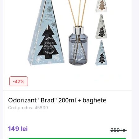
-42%
Odorizant "Brad" 200ml + baghete
Cod produs: 45839
149 lei
259 lei