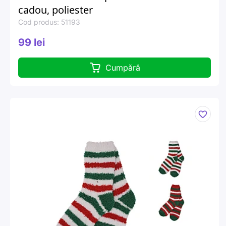
cadou, poliester
Cod produs: 51193
99 lei
Cumpără