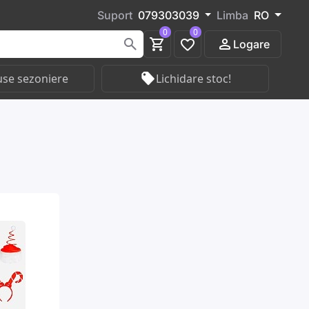
Suport
079303039
Limba
RO
0
0
Logare
se sezoniere
Lichidare stoc!