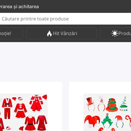
vrarea și achitarea
oție!
Hit Vânzări
Produ