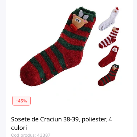
-45%
Sosete de Craciun 38-39, poliester, 4
culori
Cod produs: 43387