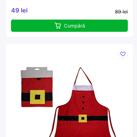
49 lei
89 lei
Cumpără