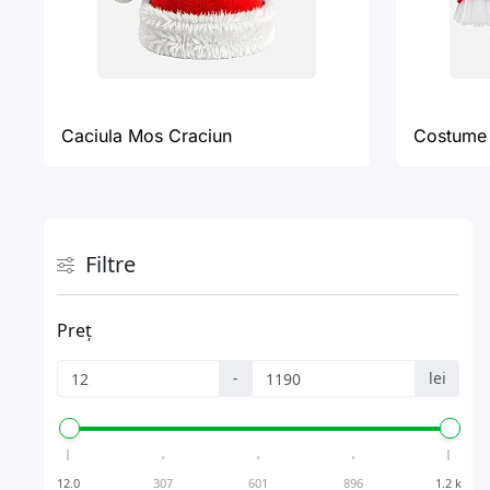
Caciula Mos Craciun
Costume 
Filtre
Preț
-
lei
12.0
307
601
896
1.2 k