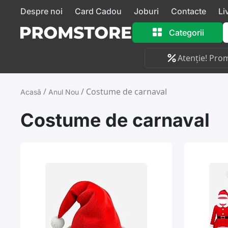
Despre noi
Card Cadou
Joburi
Contacte
Li
Categorii
Atenție! Prom
/
/
Costume de carnaval
Acasă
Anul Nou
Costume de carnaval