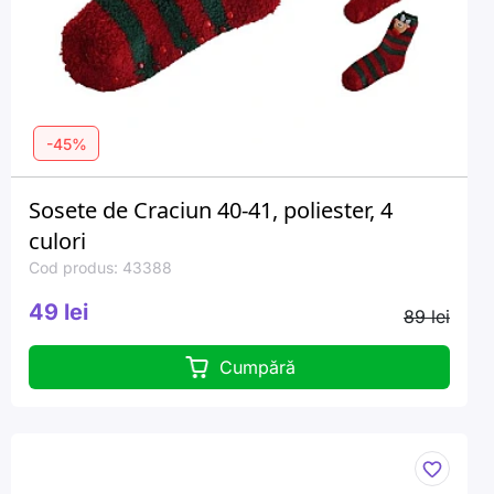
-45%
Sosete de Craciun 40-41, poliester, 4
culori
Cod produs: 43388
49 lei
89 lei
Cumpără