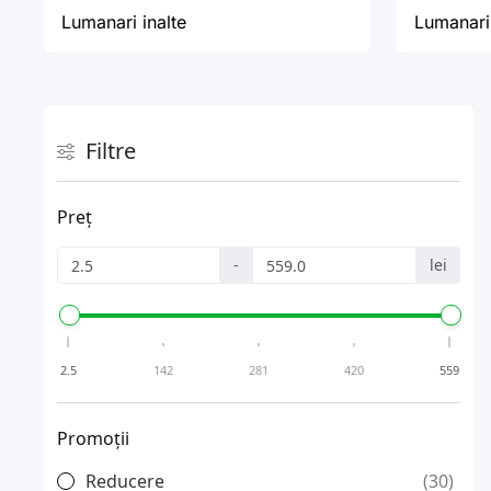
Lumanari inalte
Lumanari
Filtre
Preț
-
lei
2.5
142
281
420
559
Promoții
Reducere
30