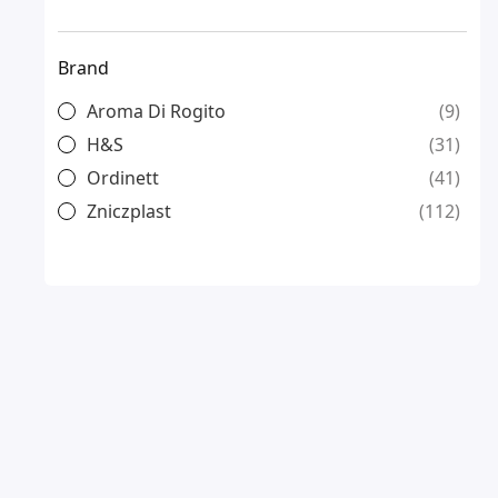
Brand
Aroma Di Rogito
9
H&S
31
Ordinett
41
Zniczplast
112