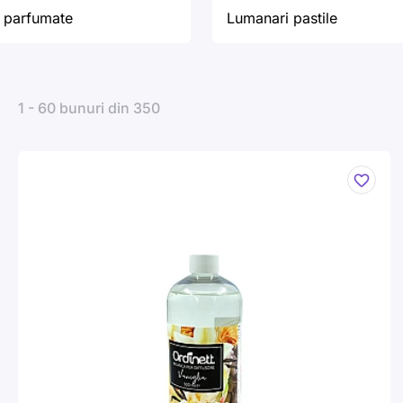
 parfumate
Lumanari pastile
1 - 60 bunuri din 350