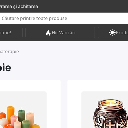
vrarea și achitarea
oție!
Hit Vânzări
Produ
materapie
pie