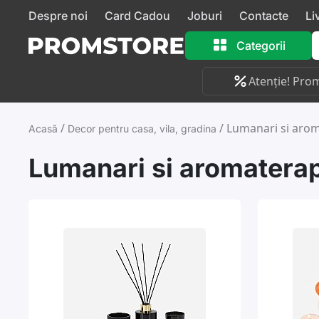
Despre noi
Card Cadou
Joburi
Contacte
Li
Categorii
Atenție! Prom
/
/
Lumanari si aro
Acasă
Decor pentru casa, vila, gradina
Lumanari si aromatera