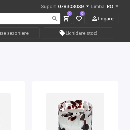
Suport
079303039
Limba
RO
0
0
Logare
se sezoniere
Lichidare stoc!