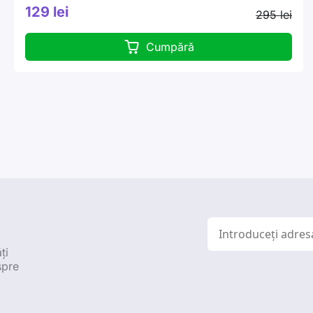
129 lei
295 lei
Cumpără
ți
spre