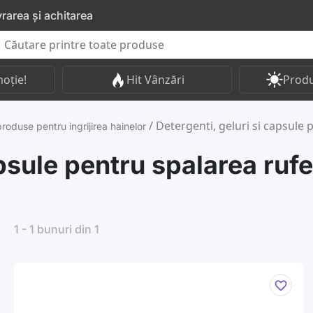
vrarea și achitarea
oție!
Hit Vânzări
Produ
/
Detergenti, geluri si capsule 
produse pentru ingrijirea hainelor
apsule pentru spalarea rufe
1 - 1 bunuri din 1