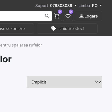
Suport
079303039
Limba
RO
0
0
Logare
se sezoniere
Lichidare stoc!
pentru spalarea rufelor
lor