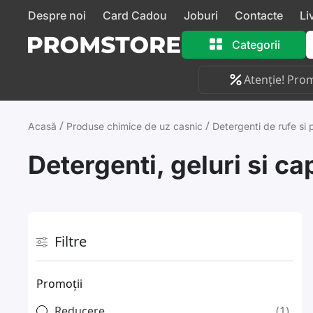
Despre noi
Card Cadou
Joburi
Contacte
Li
Categorii
Atenție! Prom
/
/
Acasă
Produse chimice de uz casnic
Detergenti de rufe si 
Detergenti, geluri si c
Filtre
Promoții
Reducere
1