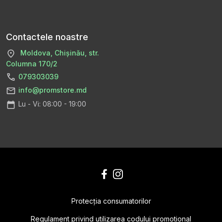
Contactele noastre
Moldova, Chișinău, str.
Columna 170/2
079303039
info@promstore.md
Lu - Vi: 08:00 - 19:00
Protecţia consumatorilor
Regulament privind utilizarea codului promotional