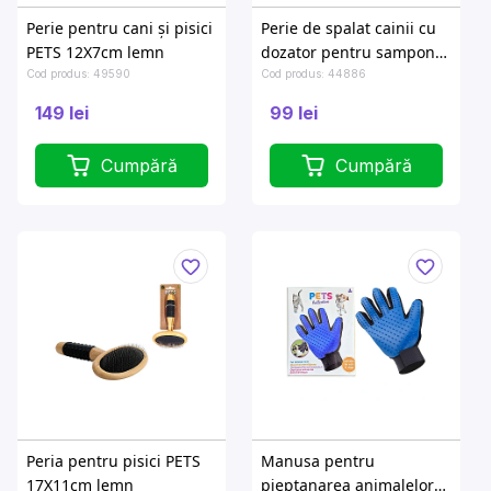
Perie pentru cani și pisici
Perie de spalat cainii cu
PETS 12X7cm lemn
dozator pentru sampon
D8, H11cm
Cod produs: 49590
Cod produs: 44886
149 lei
99 lei
Cumpără
Cumpără
Peria pentru pisici PETS
Manusa pentru
17X11cm lemn
pieptanarea animalelor