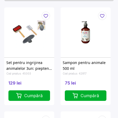
Set pentru ingrijirea
Sampon pentru animale
animalelor 3un: pieptene,
500 ml
perie, manusa
Cod produs: 45003
Cod produs: 42817
129 lei
75 lei
Cumpără
Cumpără