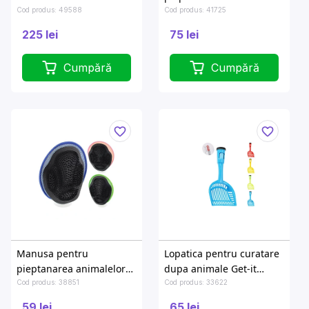
de companie Pets 23cm
Cod produs: 49588
Cod produs: 41725
225 lei
75 lei
Cumpără
Cumpără
Manusa pentru
Lopatica pentru curatare
pieptanarea animalelor
dupa animale Get-it
de companie Pets 18cm
28.5cm + 20 sacose
Cod produs: 38851
Cod produs: 33622
59 lei
65 lei