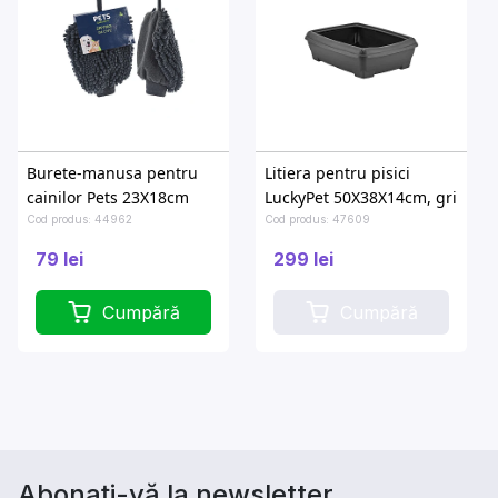
Burete-manusa pentru
Litiera pentru pisici
cainilor Pets 23X18cm
LuckyPet 50Х38Х14cm, gri
Cod produs: 44962
Cod produs: 47609
79 lei
299 lei
Cumpără
Cumpără
Abonați-vă la newsletter