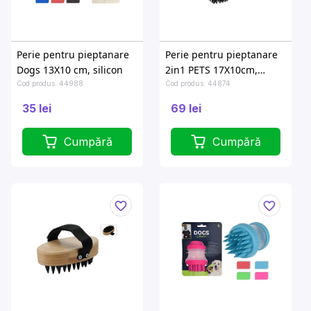
Perie pentru pieptanare
Perie pentru pieptanare
Dogs 13X10 cm, silicon
2in1 PETS 17X10cm,
maner de lemn
Cod produs: 44988
Cod produs: 44874
35 lei
69 lei
Cumpără
Cumpără