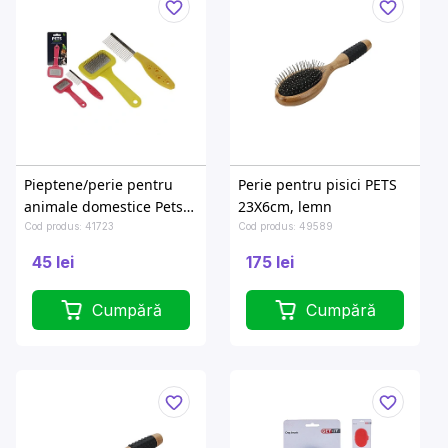
Pieptene/perie pentru
Perie pentru pisici PETS
animale domestice Pets
23X6cm, lemn
18cm, metal
Cod produs: 41723
Cod produs: 49589
45 lei
175 lei
Cumpără
Cumpără