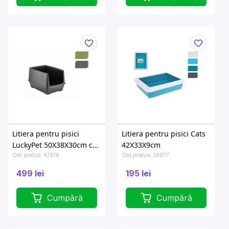
Litiera pentru pisici
Litiera pentru pisici Cats
LuckyPet 50Х38Х30cm cu
42X33X9cm
periti inalti, polipropilena
Cod produs: 47616
Cod produs: 38877
499 lei
195 lei
Cumpără
Cumpără