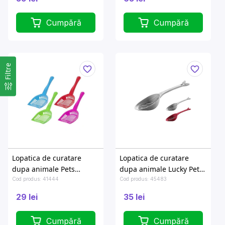
Cumpără
Cumpără
Filtre
Lopatica de curatare
Lopatica de curatare
dupa animale Pets
dupa animale Lucky Pet
13X8X28cm
33X11X6cm
Cod produs: 41444
Cod produs: 45483
29 lei
35 lei
Cumpără
Cumpără