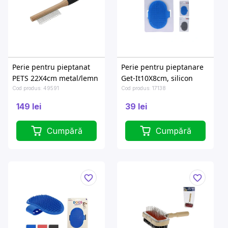
Perie pentru pieptanat
Perie pentru pieptanare
PETS 22X4cm metal/lemn
Get-It10X8cm, silicon
Cod produs: 49591
Cod produs: 17138
149 lei
39 lei
Cumpără
Cumpără