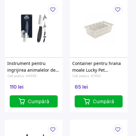
Instrument pentru
Container pentru hrana
ingrijirea animalelor de
moale Lucky Pet
companie: 4 modele
26.8X15X8.3cm cu
Cod produs: 44998
Cod produs: 47856
separatoare
110 lei
65 lei
Cumpără
Cumpără