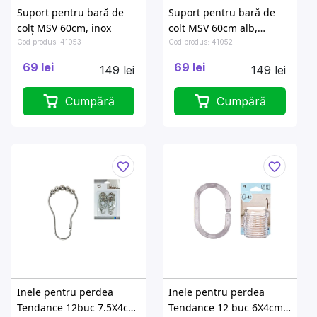
Suport pentru bară de
Suport pentru bară de
colț MSV 60cm, inox
colt MSV 60cm alb,
aluminiu
Cod produs: 41053
Cod produs: 41052
69 lei
69 lei
149 lei
149 lei
Cumpără
Cumpără
Inele pentru perdea
Inele pentru perdea
Tendance 12buc 7.5X4cm,
Tendance 12 buc 6X4cm,