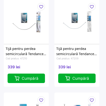
Tijă pentru perdea
Tijă pentru perdea
semicirculară Tendance
semicirculară Tendance
90X90cm, aluminiu
90X90cm, albă, aluminiu
Cod produs: 47210
Cod produs: 47209
339 lei
339 lei
Cumpără
Cumpără