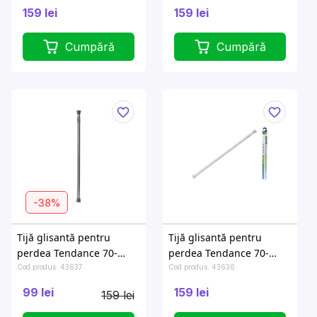
159 lei
159 lei
Cumpără
Cumpără
-38%
Tijă glisantă pentru
Tijă glisantă pentru
perdea Tendance 70-
perdea Tendance 70-
120cm crom, aluminiu
120cm albă, aluminiu
Cod produs: 43637
Cod produs: 43636
99 lei
159 lei
159 lei