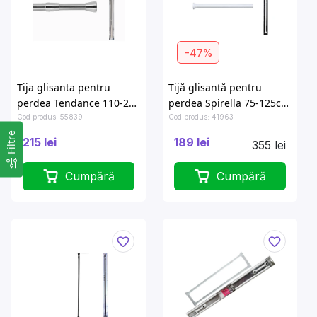
-47%
Tija glisanta pentru
Tijă glisantă pentru
perdea Tendance 110-200
perdea Spirella 75-125cm
cm, inox
albă, aluminiu
Cod produs: 55839
Cod produs: 41963
Filtre
215 lei
189 lei
355 lei
Cumpără
Cumpără