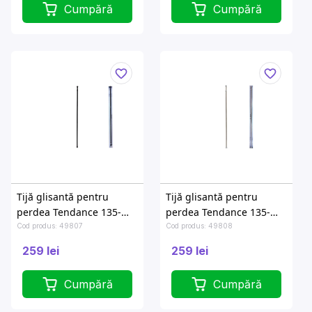
Cumpără
Cumpără
Tijă glisantă pentru
Tijă glisantă pentru
perdea Tendance 135-
perdea Tendance 135-
250cm, neagră, aluminiu
250cm, inox
Cod produs: 49807
Cod produs: 49808
259 lei
259 lei
Cumpără
Cumpără