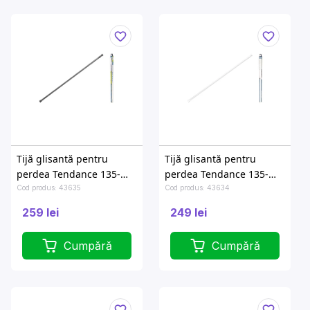
Tijă glisantă pentru
Tijă glisantă pentru
perdea Tendance 135-
perdea Tendance 135-
250cm crom, aluminiu
250cm albă, aluminiu
Cod produs: 43635
Cod produs: 43634
259 lei
249 lei
Cumpără
Cumpără