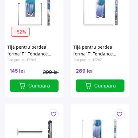
-52%
Tijă pentru perdea
Tijă pentru perdea
forma"П" Tendance
forma"Г" Tendance
80X80cm, aluminiu
90X90cm, inox
Cod produs: 47208
Cod produs: 47207
145 lei
269 lei
299 lei
Cumpără
Cumpără