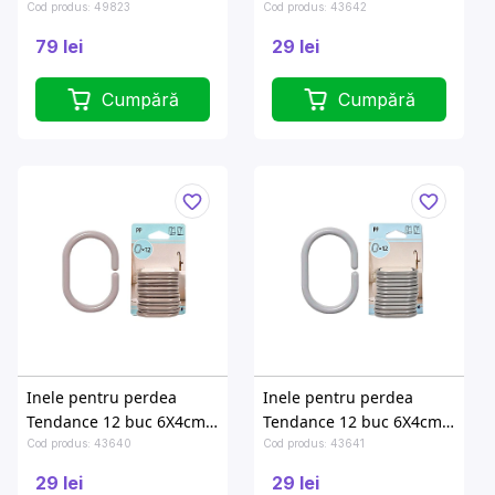
inox
transparente, PP
Cod produs: 49823
Cod produs: 43642
79 lei
29 lei
Cumpără
Cumpără
Inele pentru perdea
Inele pentru perdea
Tendance 12 buc 6X4cm,
Tendance 12 buc 6X4cm,
PP
gri, PP
Cod produs: 43640
Cod produs: 43641
29 lei
29 lei