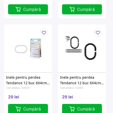
Cumpără
Cumpără
Inele pentru perdea
Inele pentru perdea
Tendance 12 buc 6X4cm,
Tendance 12 buc 6X4cm
albe, PP
negre, polipropilen
Cod produs: 43639
Cod produs: 52055
29 lei
29 lei
Cumpără
Cumpără