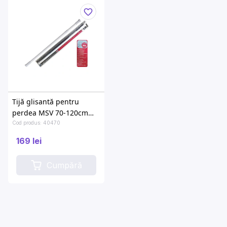
Tijă glisantă pentru
perdea MSV 70-120cm
albă, aluminiu
Cod produs: 40470
169 lei
Cumpără