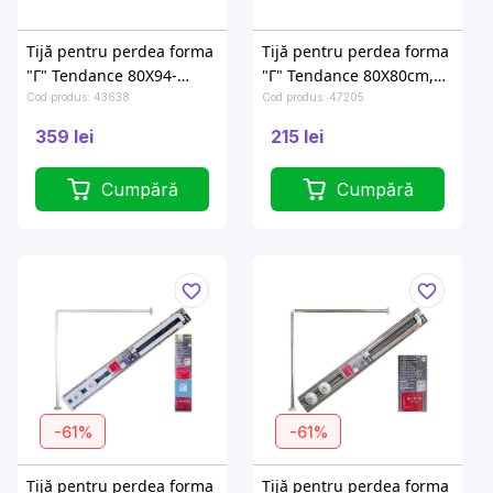
Tijă pentru perdea forma
Tijă pentru perdea forma
"Г" Tendance 80X94-
"Г" Tendance 80X80cm,
180cm albă, aluminiu
inox
Cod produs: 43638
Cod produs: 47205
359 lei
215 lei
Cumpără
Cumpără
-61%
-61%
Tijă pentru perdea forma
Tijă pentru perdea forma