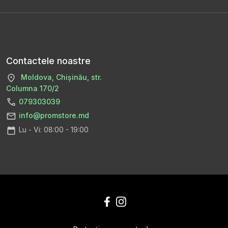
Contactele noastre
Moldova, Chișinău, str.
Columna 170/2
079303039
info@promstore.md
Lu - Vi: 08:00 - 19:00