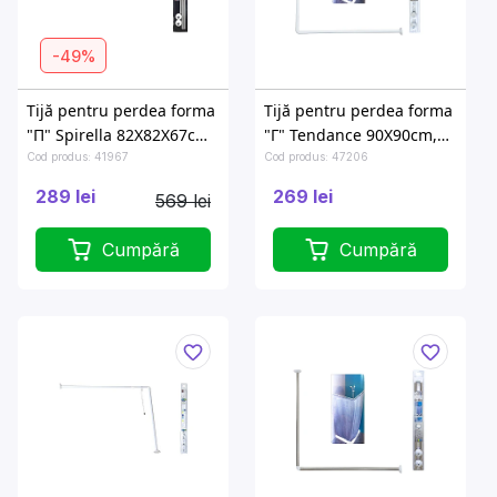
-49%
Tijă pentru perdea forma
Tijă pentru perdea forma
"П" Spirella 82X82X67cm
"Г" Tendance 90X90cm,
aluminiu
aluminiu
Cod produs: 41967
Cod produs: 47206
289 lei
269 lei
569 lei
Cumpără
Cumpără