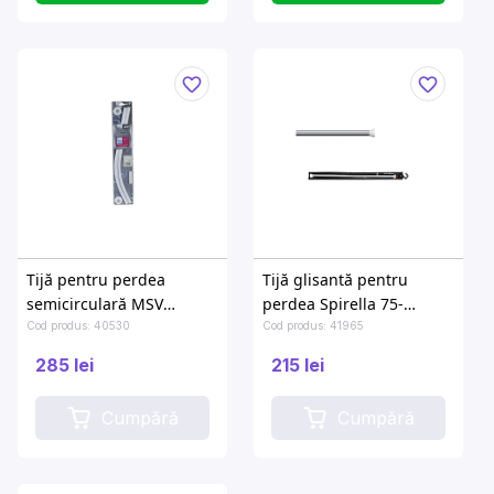
Tijă pentru perdea
Tijă glisantă pentru
semicirculară MSV
perdea Spirella 75-
80X80/90X90cm alba
125cm, aluminiu
Cod produs: 40530
Cod produs: 41965
285 lei
215 lei
Cumpără
Cumpără