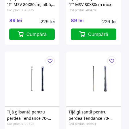
"Г" MSV 80X80cm, albă,
"Г" MSV 80X80cm inox
aluminiu
Cod produs: 40475
Cod produs: 40476
89 lei
89 lei
229 lei
229 lei
Cumpără
Cumpără
Tijă glisantă pentru
Tijă glisantă pentru
perdea Tendance 70-
perdea Tendance 70-
120cm, neagră, aluminiu
120cm, inox
Cod produs: 49805
Cod produs: 49804