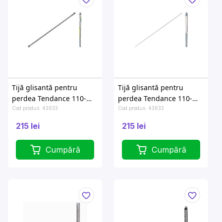
Tijă glisantă pentru
Tijă glisantă pentru
perdea Tendance 110-
perdea Tendance 110-
200cm, crom, aluminiu
200cm albă, aluminiu
Cod produs: 43633
Cod produs: 43632
215 lei
215 lei
Cumpără
Cumpără